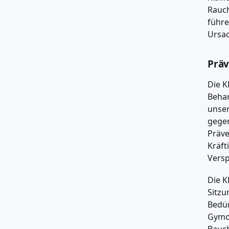
Rauch
führe
Ursac
Präv
Die K
Behan
unser
gegen
Präv
Kräft
Versp
Die K
Sitzu
Bedür
Gymon