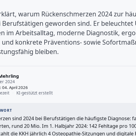
erklärt, warum Rückenschmerzen 2024 zur häu
 Berufstätigen geworden sind. Er beleuchtet
en im Arbeitsalltag, moderne Diagnostik, er
nd konkrete Präventions- sowie Sofortma
istungsfähig bleiben.
Mehrling
er 2024
t: 04. April 2026
ezeit
·
KI-gestützt erstellt
TWORT
ten, rund 20 Mio. Im 1. Halbjahr 2024: 142 Fehltage pro 100
4 zahlt die KKH jährlich 4 Osteopathie-Sitzungen und digital