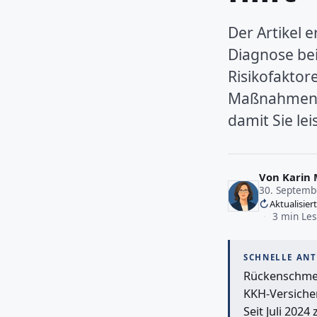
Der Artikel 
Diagnose bei
Risikofaktor
Maßnahmen u
damit Sie le
Von
Karin 
30. Septemb
Aktualisier
·
3 min Les
SCHNELLE AN
Rückenschmerzen sind 2024 bei Berufstätigen die häufigste Diagnose: fast 1/4 der
KKH-Versicher
Seit Juli 202