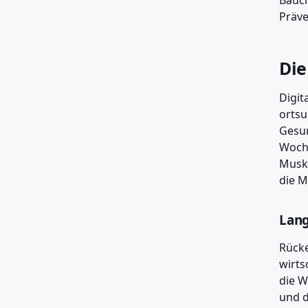
Bauch
Präve
Die
Digit
ortsu
Gesun
Woche
Musku
die M
Lang
Rücke
wirts
die W
und d