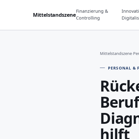
Finanzierung &
Innovat
Mittelstandszene
Controlling
Digitali
Mittelstandszene
›
Pe
PERSONAL &
Rück
Beruf
Diagn
hilft