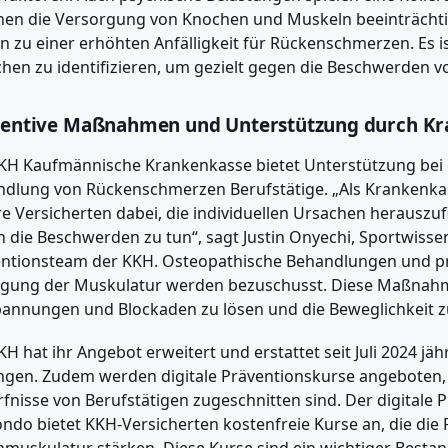
en die Versorgung von Knochen und Muskeln beeinträchti
n zu einer erhöhten Anfälligkeit für Rückenschmerzen. Es ist
hen zu identifizieren, um gezielt gegen die Beschwerden 
entive Maßnahmen und Unterstützung durch K
KH Kaufmännische Krankenkasse bietet Unterstützung bei 
dlung von Rückenschmerzen Berufstätige. „Als Krankenkas
e Versicherten dabei, die individuellen Ursachen herauszu
 die Beschwerden zu tun“, sagt Justin Onyechi, Sportwisse
entionsteam der KKH. Osteopathische Behandlungen und 
igung der Muskulatur werden bezuschusst. Diese Maßnah
annungen und Blockaden zu lösen und die Beweglichkeit z
KH hat ihr Angebot erweitert und erstattet seit Juli 2024 jäh
ngen. Zudem werden digitale Präventionskurse angeboten, d
fnisse von Berufstätigen zugeschnitten sind. Der digitale 
do bietet KKH-Versicherten kostenfreie Kurse an, die die