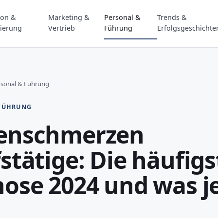
ion &
Marketing &
Personal &
Trends &
sierung
Vertrieb
Führung
Erfolgsgeschichte
rsonal & Führung
 FÜHRUNG
enschmerzen
stätige: Die häufigs
ose 2024 und was je