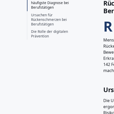
Rüc
häufigste Diagnose bei
Berufstätigen
Ber
Ursachen für
R
Rückenschmerzen bei
Berufstätigen
Die Rolle der digitalen
Prävention
Mensc
Rücke
Beweg
Erkra
142 F
mach
Urs
Die U
ergon
Risik