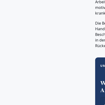
Arbei
motiv
krank
Die B
Handl
Besch
in de
Rücke
U
W
A