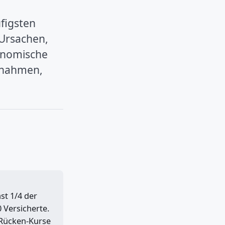
figsten
 Ursachen,
gonomische
ßnahmen,
 Versicherte.
e Rücken-Kurse